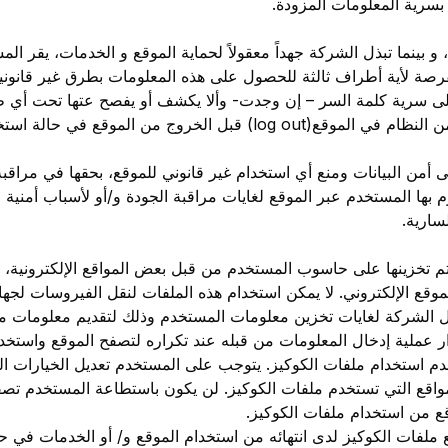
 بسرية المعلومات المزودة.
 بينما تبذل الشركة جهداً معقولاً لحماية الموقع و الخدمات، يقر ال
فرصة لأية أطراف ثالثة للحصول على هذه المعلومات بطرق غير قانونية
 على سرية كلمة السر – إن وجدت- وألا يكشف أو يفصح عتها تحت أ
على المستخدم التأكد من خروجه من النظام في الموقع(log out) قبل الخر
من البيانات ومنع أي استخدام غير قانوني للموقع، بحقها في مراقبة 
 بها المستخدم عبر الموقع لغايات مراقبة الجودة و/أو لأسباب أمنية و
سارية.
تم تخزينها على حاسوب المستخدم من قبل بعض المواقع الإلكترونية،
قع الإلكتروني. لا يمكن استخدام هذه الملفات لنقل الفيروسات لجها
بل الشركة لغايات تخزين معلومات المستخدم وذلك لتقديم معلومات
ر عملية إدخال المعلومات من قبله عند تكراره لتصفح الموقع واستخدا
م استخدام ملفات الكوكيز. يتوجب على المستخدم تعديل الخيارات الم
لمواقع التي تستخدم ملفات الكوكيز. لن يكون باستطاعة المستخدم تص
 من استخدام ملفات الكوكيز.
فات الكوكيز لدى انتهائه من استخدام الموقع و/ أو الخدمات في 