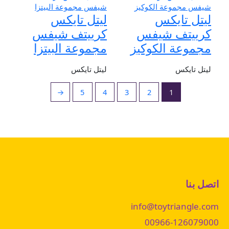
ليتل تايكس
ليتل تايكس
كرييتف شيفس
كرييتف شيفس
مجموعة الكوكيز
مجموعة البيتزا
ليتل تايكس
ليتل تايكس
←
5
4
3
2
1
اتصل بنا
info@toytriangle.com
00966-126079000