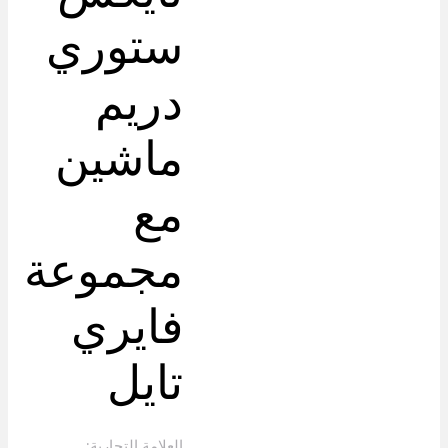
ستوري
دريم
ماشين
مع
مجموعة
فايري
تايل
العلامة التجارية: